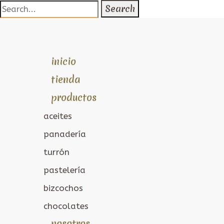
Search
for:
inicio
tienda
productos
aceites
panadería
turrón
pastelería
bizcochos
chocolates
nosotros