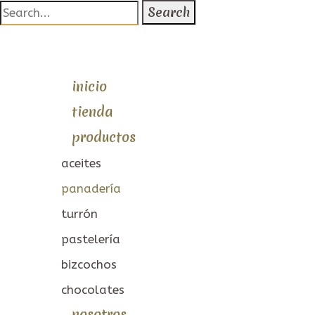
Search
for:
inicio
tienda
productos
aceites
panadería
turrón
pastelería
bizcochos
chocolates
nosotros