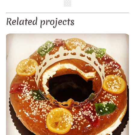
REV
NE
Related projects