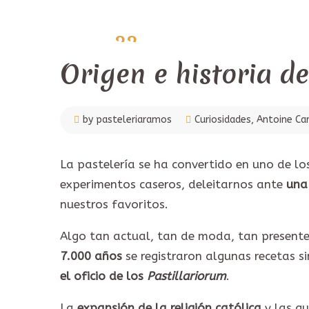
22
agosto,
2021
Origen e historia de
by pasteleriaramos
Curiosidades
,
Antoine Ca
La pastelería se ha convertido en uno de l
experimentos caseros, deleitarnos ante
una
nuestros favoritos.
Algo tan actual, tan de moda, tan present
7.000 años
se registraron algunas recetas s
el oficio de los
Pastillariorum
.
La
expansión de la religión católica
y las gu