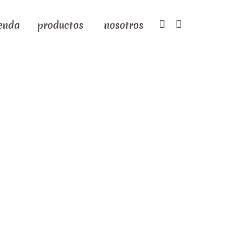
ienda
productos
nosotros
Carême"