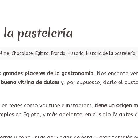
 la pastelería
rême
,
Chocolate
,
Egipto
,
Francia
,
Historia
,
Historia de la pastelería
,
os
grandes placeres de la gastronomía
. Nos encanta ver
 buena vitrina de dulces
y, por supuesto, darle el gus
e en redes como youtube e instagram,
tiene un origen 
imples en Egipto, y más adelante, en el siglo IV antes
erras y conquistas derivadas de ésta fueron también es