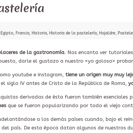
astelería
,
Egipto
,
Francia
,
Historia
,
Historia de la pastelería
,
Hojaldre
,
Pastele
placeres de la gastronomía
. Nos encanta ver tutoriale
puesto, darle el gustazo a nuestro «yo goloso» proba
 como youtube e instagram,
tiene un origen muy muy le
 el siglo IV antes de Cristo de la República de Roma,
ya
nquistas derivadas de ésta fueron también esenciales p
nes
que se fueron popularizando por todo el viejo cont
 adelantándose a los demás países cuando, bajo el rein
 del país. De esta época datan algunos de nuestros d