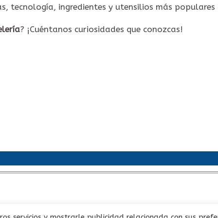
as, tecnología, ingredientes y utensilios más populares
elería
? ¡Cuéntanos curiosidades que conozcas!
so Legal ·
Política de Privacidad ·
Condiciones de compra ·
Cooki
Copyright 2021 Pastelería Ramos
ros servicios y mostrarle publicidad relacionada con sus prefer