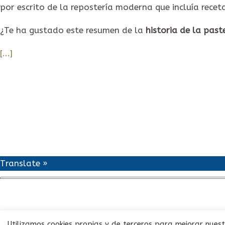
por escrito de la repostería moderna que incluía recet
¿Te ha gustado este resumen de la
historia de la past
[...]
Avi
Translate »
Utilizamos cookies propias y de terceros para mejorar nuest