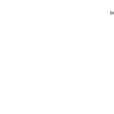
in
d "Historia de la