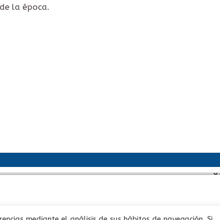
 de la época.
es
encias mediante el análisis de sus hábitos de navegación. Si