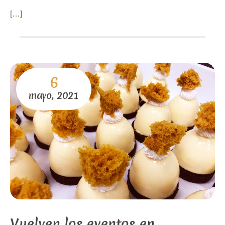
[...]
6
mayo,
2021
Vuelven los eventos en