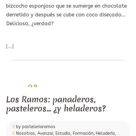
bizcocho esponjoso que se sumerge en chocolate
derretido y después se cube con coco disecado…
Delicioso, ¿verdad?
[...]
23
mayo,
2021
Los Ramos: panaderos,
pasteleros… ¿y heladeros?
by pasteleriaramos
Nosotros
,
Avanzar
,
Estudio
,
Formación
,
Heladería
,